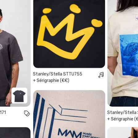
Stanley/Stella STTU755
+ Sérigraphie (€€)
171
Stanley/Stell
+ Sérigraphie (