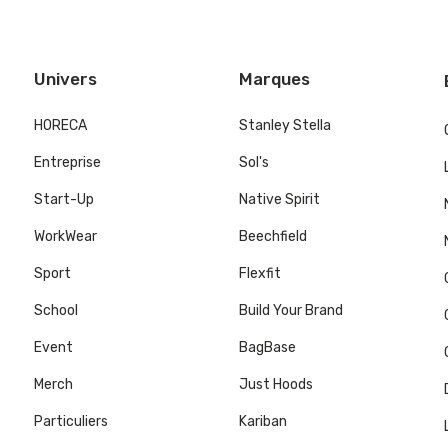
Univers
Marques
HORECA
Stanley Stella
Entreprise
Sol's
Start-Up
Native Spirit
WorkWear
Beechfield
Sport
Flexfit
School
Build Your Brand
Event
BagBase
Merch
Just Hoods
Particuliers
Kariban