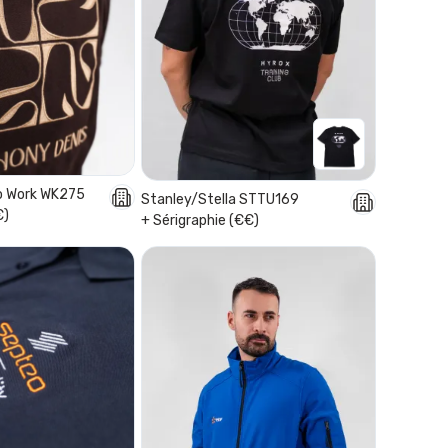
o Work WK275
Stanley/Stella STTU169
€)
+ Sérigraphie (€€)