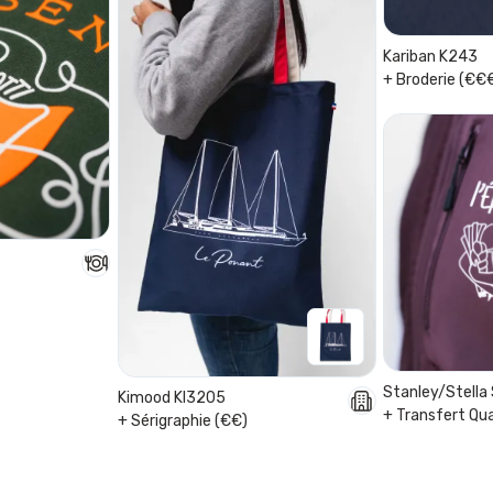
Kariban K243
+ Broderie (€€
Stanley/Stell
Kimood KI3205
+ Transfert Qu
+ Sérigraphie (€€)