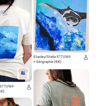
Stanley/Stella STTU169
+ Sérigraphie (€€)
a STTU169
€€)