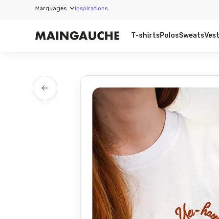
Marquages
Inspirations
T-shirts
Polos
Sweats
Ves