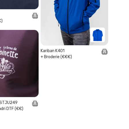
€)
Kariban K401
+ Broderie (€€€)
a STJU249
adri DTF (€€)