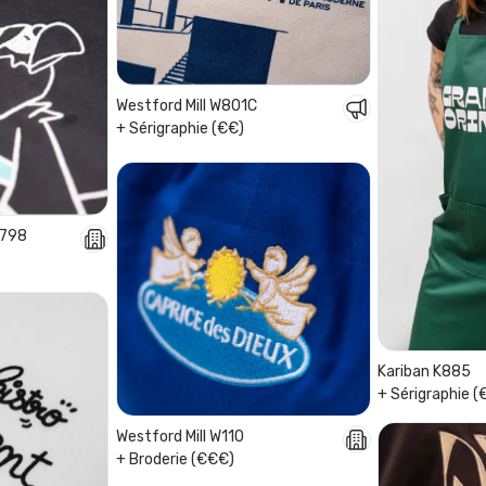
Westford Mill W801C
+ Sérigraphie (€€)
U798
Kariban K885
+ Sérigraphie (
Westford Mill W110
+ Broderie (€€€)