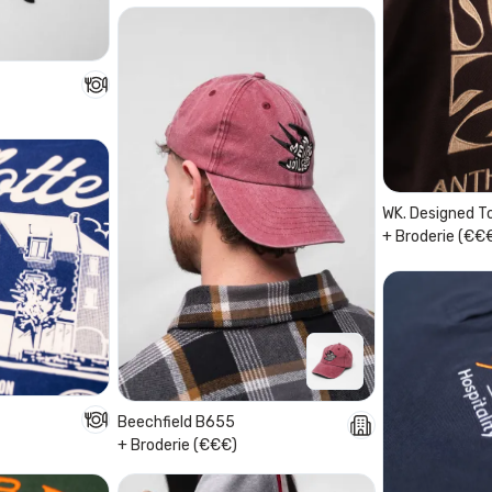
WK. Designed T
+ Broderie (€€
Beechfield B655
+ Broderie (€€€)