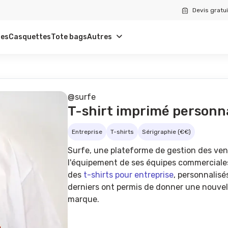
Devis gratui
tes
Casquettes
Tote bags
Autres
@surfe
T-shirt imprimé personna
Entreprise
T-shirts
Sérigraphie (€€)
Surfe, une plateforme de gestion des ven
l'équipement de ses équipes commerciales. 
des
t-shirts pour entreprise
, personnalisé
derniers ont permis de donner une nouvel
marque.