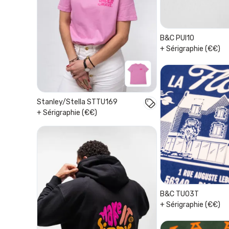
B&C PUI10
+ Sérigraphie (€€)
Stanley/Stella STTU169
+ Sérigraphie (€€)
B&C TU03T
+ Sérigraphie (€€)