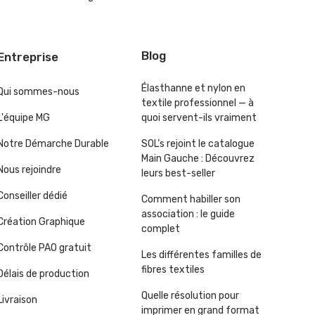
Blog
Entreprise
Élasthanne et nylon en
Qui sommes-nous
textile professionnel — à
L'équipe MG
quoi servent-ils vraiment
Notre Démarche Durable
SOL’s rejoint le catalogue
Main Gauche : Découvrez
Nous rejoindre
leurs best-seller
Conseiller dédié
Comment habiller son
association : le guide
Création Graphique
complet
Contrôle PAO gratuit
Les différentes familles de
fibres textiles
Délais de production
Quelle résolution pour
Livraison
imprimer en grand format