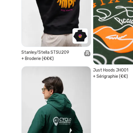
Stanley/Stella STSU209
+ Broderie (€€€)
Just Hoods JH001
+ Sérigraphie (€€)