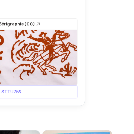
Sérigraphie (€€)
le STTU759