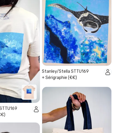
Stanley/Stella STTU169
+ Sérigraphie (€€)
a STTU169
€€)