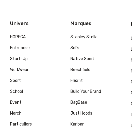
Univers
Marques
HORECA
Stanley Stella
Entreprise
Sol's
Start-Up
Native Spirit
WorkWear
Beechfield
Sport
Flexfit
School
Build Your Brand
Event
BagBase
Merch
Just Hoods
Particuliers
Kariban