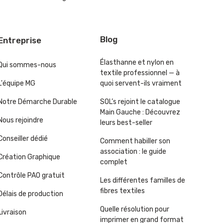
Blog
Entreprise
Élasthanne et nylon en
Qui sommes-nous
textile professionnel — à
L'équipe MG
quoi servent-ils vraiment
Notre Démarche Durable
SOL’s rejoint le catalogue
Main Gauche : Découvrez
Nous rejoindre
leurs best-seller
Conseiller dédié
Comment habiller son
association : le guide
Création Graphique
complet
Contrôle PAO gratuit
Les différentes familles de
fibres textiles
Délais de production
Quelle résolution pour
Livraison
imprimer en grand format