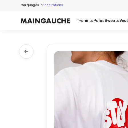
Marquages
Inspirations
T-shirts
Polos
Sweats
Ves