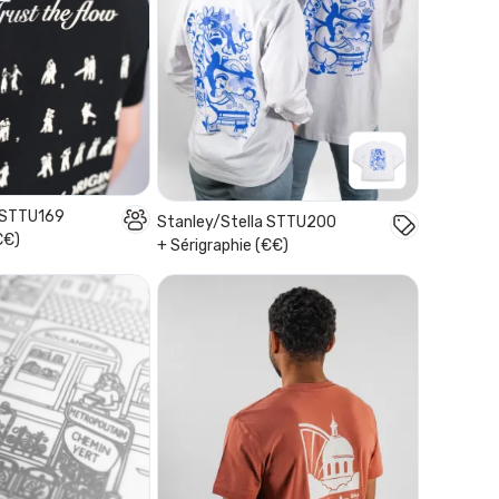
a STTU169
Stanley/Stella STTU200
€€)
+ Sérigraphie (€€)