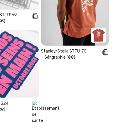
a STTU169
€€)
Stanley/Stella STTU170
+ Sérigraphie (€€)
NS324
€€)