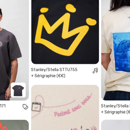
Stanley/Stella STTU755
+ Sérigraphie (€€)
171
Stanley/Stell
+ Sérigraphie (