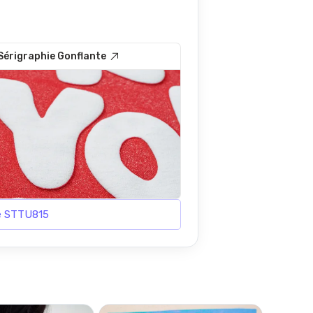
Sérigraphie Gonflante
le STTU815