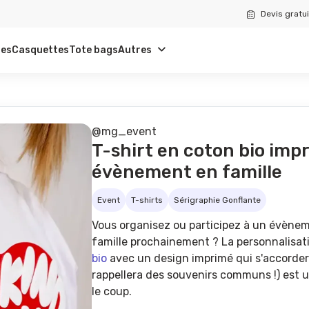
Devis gratui
tes
Casquettes
Tote bags
Autres
@mg_event
T-shirt en coton bio imp
évènement en famille
Event
T-shirts
Sérigraphie Gonflante
Vous organisez ou participez à un évènem
famille prochainement ? La personnalisat
bio
avec un design imprimé qui s'accordera
rappellera des souvenirs communs !) est 
le coup.