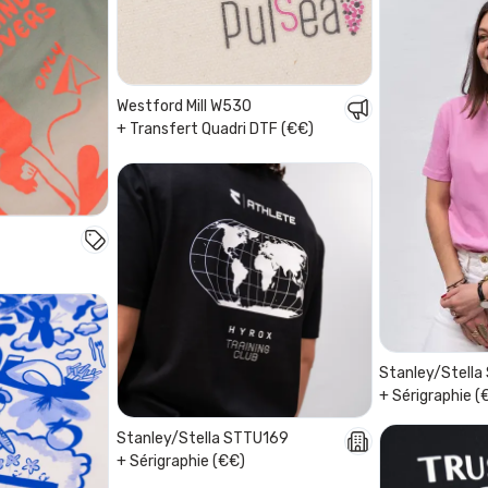
Westford Mill W530
+ Transfert Quadri DTF (€€)
Stanley/Stell
+ Sérigraphie (
Stanley/Stella STTU169
+ Sérigraphie (€€)