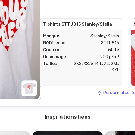
T-shirts STTU815 Stanley/Stella
Marque
Stanley/Stella
Référence
STTU815
Couleur
White
Grammage
200 g/m²
Tailles
2XS, XS, S, M, L, XL, 2XL,
3XL
Personnaliser 
Inspirations liées