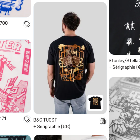
U788
Stanley/Stell
+ Sérigraphie (
171
B&C TU03T
+ Sérigraphie (€€)