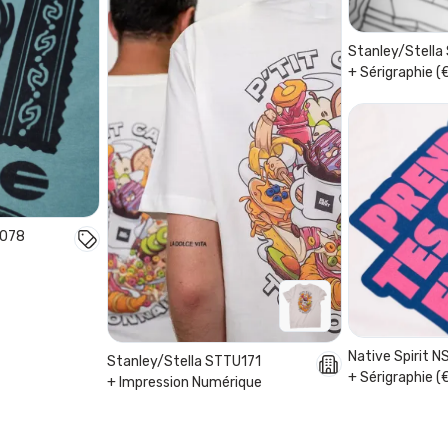
Stanley/Stell
+ Sérigraphie (
U078
Native Spirit 
Stanley/Stella STTU171
+ Sérigraphie (
+ Impression Numérique