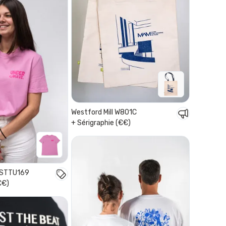
Westford Mill W801C
+ Sérigraphie (€€)
a STTU169
€€)