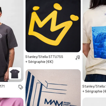
Stanley/Stella STTU755
+ Sérigraphie (€€)
171
Stanley/Stell
+ Sérigraphie (