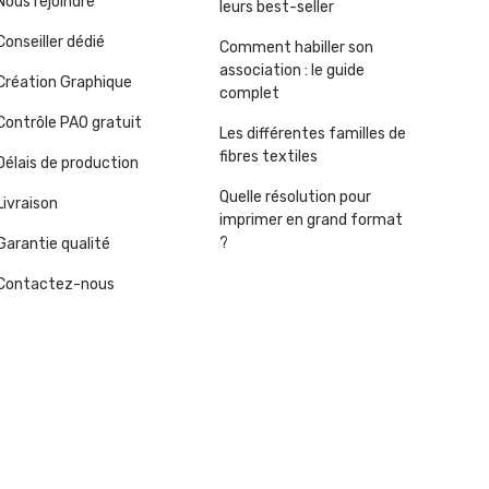
Nous rejoindre
leurs best-seller
Conseiller dédié
Comment habiller son
association : le guide
Création Graphique
complet
Contrôle PAO gratuit
Les différentes familles de
fibres textiles
Délais de production
Quelle résolution pour
Livraison
imprimer en grand format
?
Garantie qualité
Contactez-nous