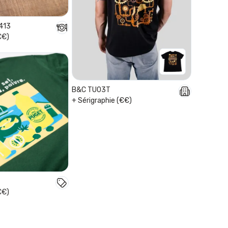
W413
€€)
B&C TU03T
+ Sérigraphie (€€)
€€)