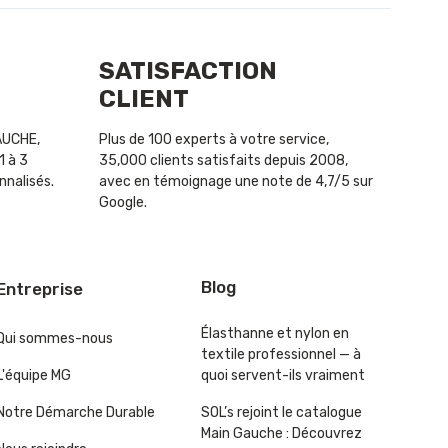
SATISFACTION
CLIENT
GAUCHE,
Plus de 100 experts à votre service,
1 à 3
35,000 clients satisfaits depuis 2008,
nnalisés.
avec en témoignage une note de 4,7/5 sur
Google.
Blog
Entreprise
Élasthanne et nylon en
Qui sommes-nous
textile professionnel — à
L'équipe MG
quoi servent-ils vraiment
Notre Démarche Durable
SOL’s rejoint le catalogue
Main Gauche : Découvrez