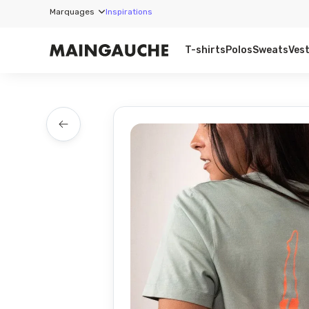
Marquages
Inspirations
T-shirts
Polos
Sweats
Ves