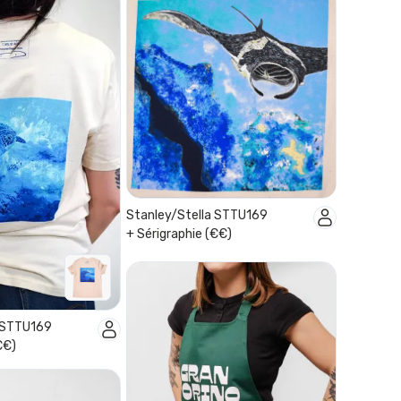
Stanley/Stella STTU169
+ Sérigraphie (€€)
a STTU169
€€)