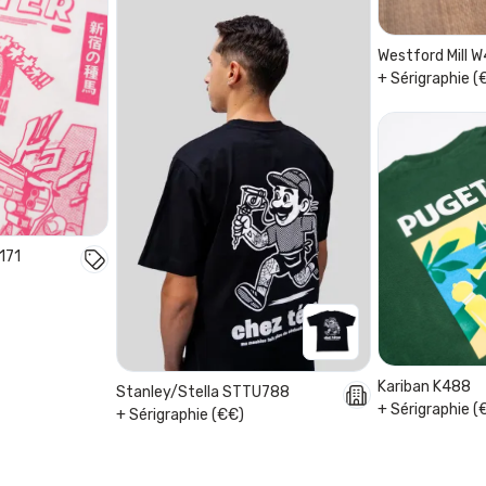
Westford Mill 
+ Sérigraphie (
171
Kariban K488
Stanley/Stella STTU788
+ Sérigraphie (
+ Sérigraphie (€€)