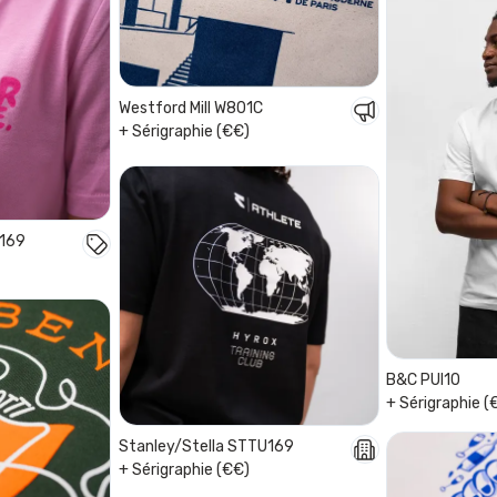
Westford Mill W801C
+ Sérigraphie (€€)
U169
B&C PUI10
+ Sérigraphie (
Stanley/Stella STTU169
+ Sérigraphie (€€)