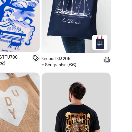
a STTU788
Kimood KI3205
€€)
+ Sérigraphie (€€)