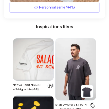
Personnaliser le W413
Inspirations liées
Native Spirit NS300
+ Sérigraphie (€€)
Stanley/Stella STTU171