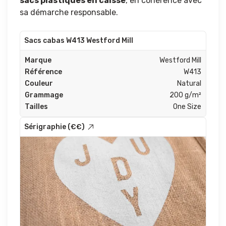
sacs plastiques en caisse
, en cohérence avec
sa démarche responsable.
Sacs cabas W413 Westford Mill
Marque
Westford Mill
Référence
W413
Couleur
Natural
Grammage
200 g/m²
Tailles
One Size
Sérigraphie (€€)