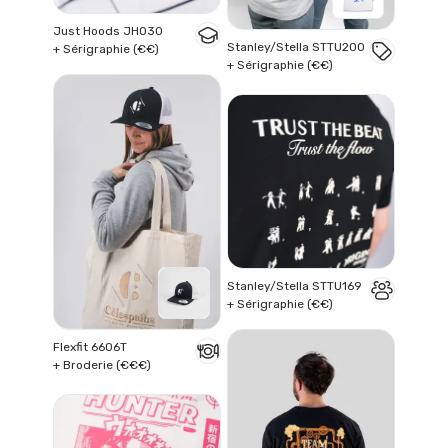
Just Hoods JH030
Stanley/Stella STTU200
+ Sérigraphie (€€)
+ Sérigraphie (€€)
Stanley/Stella STTU169
+ Sérigraphie (€€)
Flexfit 6606T
+ Broderie (€€€)