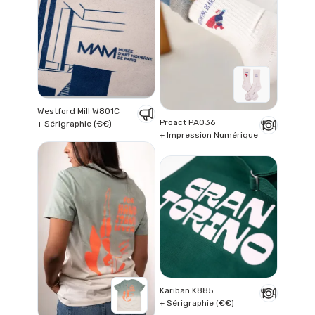
Westford Mill W801C
Proact PA036
+ Sérigraphie (€€)
+ Impression Numérique
Kariban K885
+ Sérigraphie (€€)