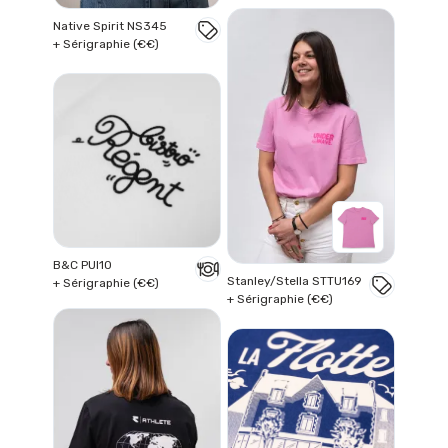
Native Spirit NS345
+ Sérigraphie (€€)
B&C PUI10
Stanley/Stella STTU169
+ Sérigraphie (€€)
+ Sérigraphie (€€)