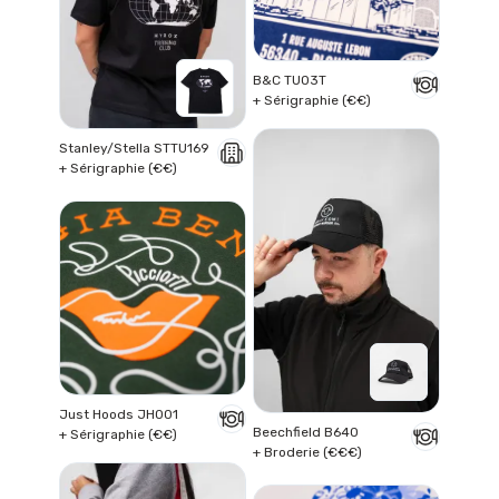
B&C TU03T
+ Sérigraphie (€€)
Stanley/Stella STTU169
+ Sérigraphie (€€)
Just Hoods JH001
Beechfield B640
+ Sérigraphie (€€)
+ Broderie (€€€)