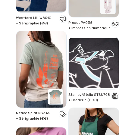
Westford Mill W801C
Proact PA036
+ Sérigraphie (€€)
+ Impression Numérique
Stanley/Stella STSU798
+ Broderie (€€€)
Native Spirit NS345
+ Sérigraphie (€€)