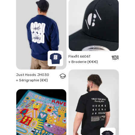
Flexfit 6606T
+ Broderie (€€€)
Just Hoods JH030
+ Sérigraphie (€€)