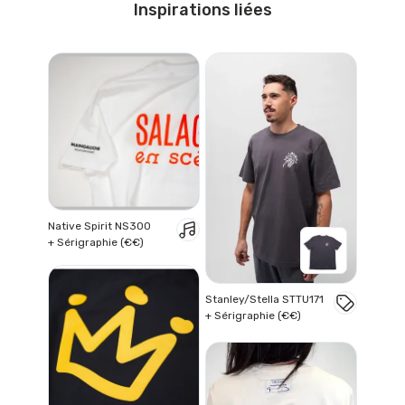
Inspirations liées
Native Spirit NS300
+ Sérigraphie (€€)
Stanley/Stella STTU171
+ Sérigraphie (€€)