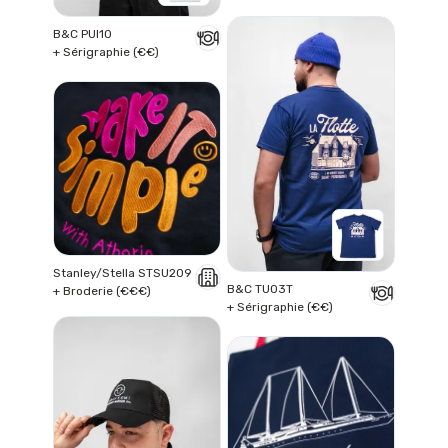
B&C PUI10
+ Sérigraphie (€€)
Stanley/Stella STSU209
B&C TU03T
+ Broderie (€€€)
+ Sérigraphie (€€)