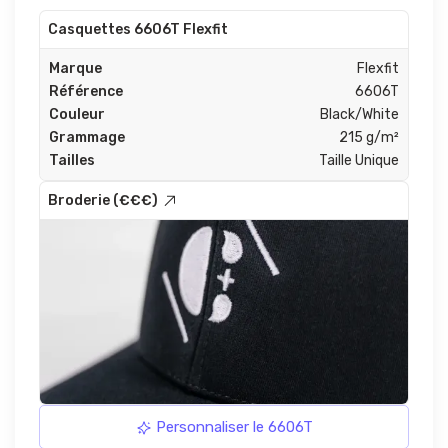
Casquettes 6606T Flexfit
Marque
Flexfit
Référence
6606T
Couleur
Black/White
Grammage
215 g/m²
Tailles
Taille Unique
Broderie (€€€)
Personnaliser le 6606T