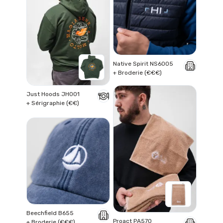
Native Spirit NS6005
+ Broderie (€€€)
Just Hoods JH001
+ Sérigraphie (€€)
Beechfield B655
Proact PA570
+ Broderie (€€€)