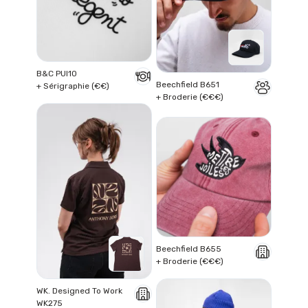
B&C PUI10
Beechfield B651
+ Sérigraphie (€€)
+ Broderie (€€€)
Beechfield B655
+ Broderie (€€€)
WK. Designed To Work
WK275