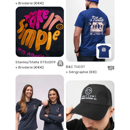
+ Broderie (€€€)
Stanley/Stella STSU209
B&C TU03T
+ Broderie (€€€)
+ Sérigraphie (€€)