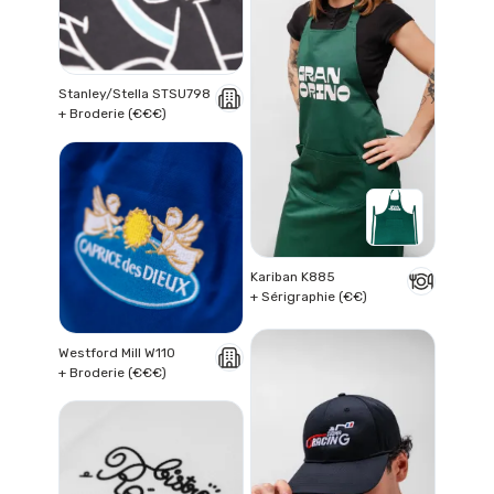
Stanley/Stella STSU798
+ Broderie (€€€)
Kariban K885
+ Sérigraphie (€€)
Westford Mill W110
+ Broderie (€€€)