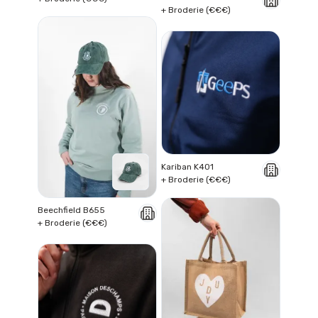
+ Broderie (€€€)
Kariban K401
+ Broderie (€€€)
Beechfield B655
+ Broderie (€€€)