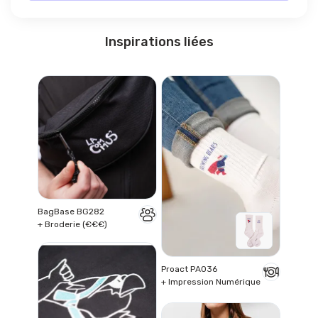
Inspirations liées
BagBase BG282
+ Broderie (€€€)
Proact PA036
+ Impression Numérique