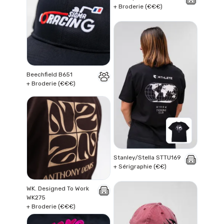
+ Broderie (€€€)
Beechfield B651
+ Broderie (€€€)
Stanley/Stella STTU169
+ Sérigraphie (€€)
WK. Designed To Work
WK275
+ Broderie (€€€)