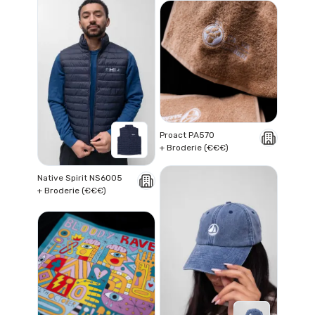
Proact PA570
+ Broderie (€€€)
Native Spirit NS6005
+ Broderie (€€€)