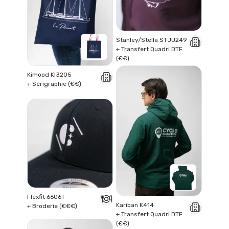
Stanley/Stella STJU249
+ Transfert Quadri DTF
(€€)
Kimood KI3205
+ Sérigraphie (€€)
Flexfit 6606T
Kariban K414
+ Broderie (€€€)
+ Transfert Quadri DTF
(€€)