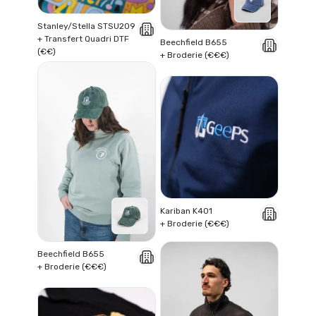
Stanley/Stella STSU209
+ Transfert Quadri DTF
Beechfield B655
(€€)
+ Broderie (€€€)
Kariban K401
+ Broderie (€€€)
Beechfield B655
+ Broderie (€€€)