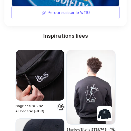
Personnaliser le W110
Inspirations liées
BagBase BG282
+ Broderie (€€€)
Stanley/Stella STSU798