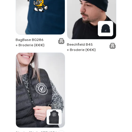
BagBase BG286
Beechfield B45
+ Broderie (€€€)
+ Broderie (€€€)