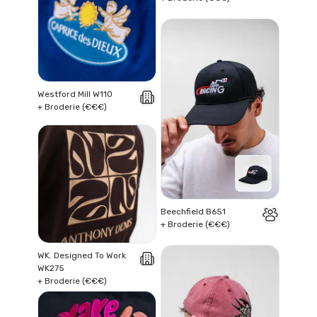
Westford Mill W110
+ Broderie (€€€)
Beechfield B651
+ Broderie (€€€)
WK. Designed To Work
WK275
+ Broderie (€€€)