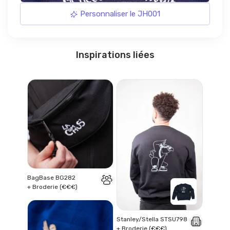
Personnaliser le JH001
Inspirations liées
BagBase BG282
+ Broderie (€€€)
Stanley/Stella STSU798
+ Broderie (€€€)