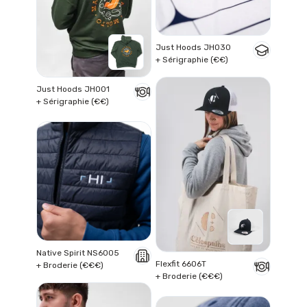
Just Hoods JH030
+ Sérigraphie (€€)
Just Hoods JH001
+ Sérigraphie (€€)
Native Spirit NS6005
Flexfit 6606T
+ Broderie (€€€)
+ Broderie (€€€)