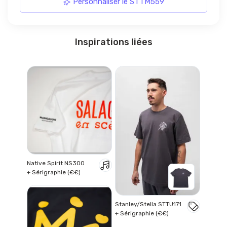
Personnaliser le STTM559
Inspirations liées
Native Spirit NS300
+ Sérigraphie (€€)
Stanley/Stella STTU171
+ Sérigraphie (€€)