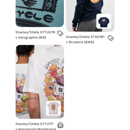
Stanley/Stella STTU078
Stanley/Stella STSK181
+ Sérigraphie (€€)
+ Broderie (€€€)
Stanley/Stella STTU171
+ Impression Numérique