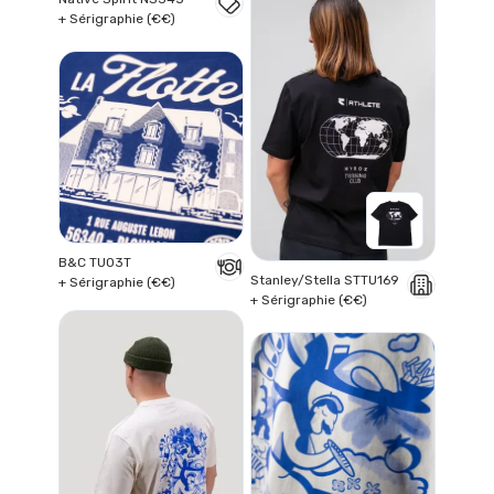
+ Sérigraphie (€€)
B&C TU03T
Stanley/Stella STTU169
+ Sérigraphie (€€)
+ Sérigraphie (€€)