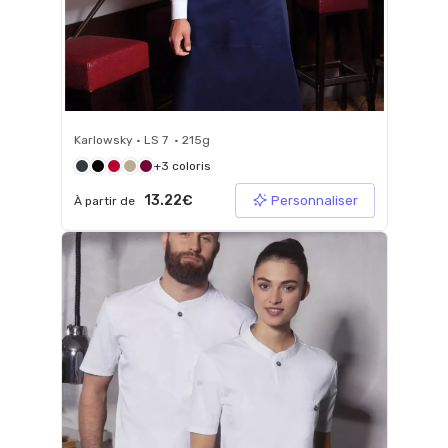
Karlowsky • LS 7 • 215g
+3 coloris
13.22€
Personnaliser
À partir de