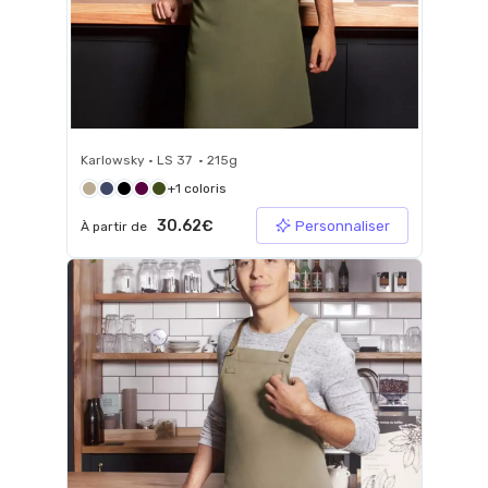
Karlowsky • LS 37 • 215g
+1 coloris
30.62€
Personnaliser
À partir de