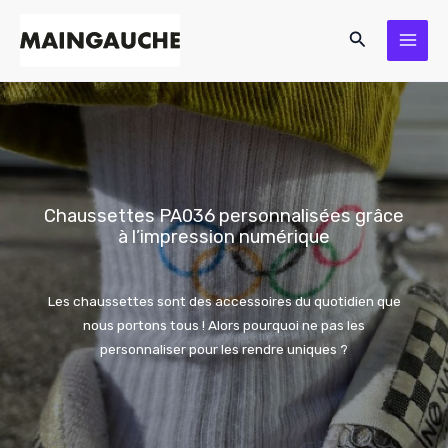
Aller
Rechercher
au
contenu
Chaussettes PA036 personnalisées grâce
à l’impression numérique
Les chaussettes sont des accessoires du quotidien que
nous portons tous ! Alors pourquoi ne pas les
personnaliser pour les rendre uniques ?