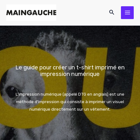
Aller
Rechercher
au
contenu
Le guide pour créer un t-shirt imprimé en
impression numérique
L’impression numérique (appelé DTG en anglais) est une
méthode d'impression qui consiste à imprimer un visuel
numérique directement sur un vêtement.