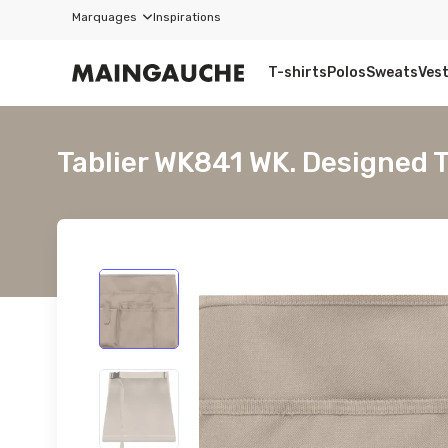
Marquages
Inspirations
T-shirts
Polos
Sweats
Ves
Tablier WK841 WK. Designed 