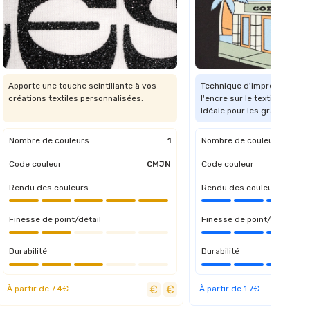
Apporte une touche scintillante à vos
Technique d'impression qui
créations textiles personnalisées.
l'encre sur le textile via de
Idéale pour les grandes sér
Nombre de couleurs
1
Nombre de couleurs
Code couleur
CMJN
Code couleur
Rendu des couleurs
Rendu des couleurs
Finesse de point/détail
Finesse de point/détail
Durabilité
Durabilité
À partir de 7.4€
À partir de 1.7€