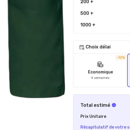
200 +
500 +
1000 +
Choix délai
-10%
Economique
4 semaines
Total estimé
Prix Unitaire
Récapitulatif de votre s