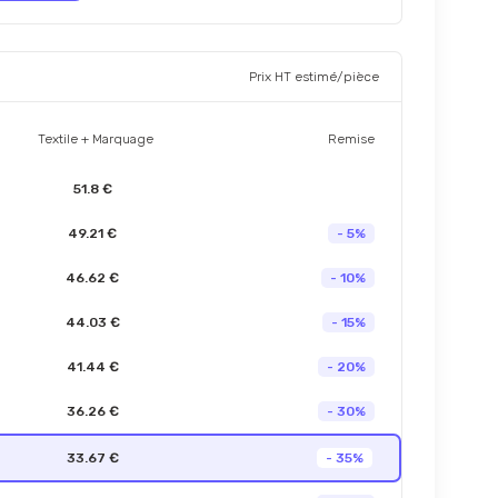
Prix HT estimé/pièce
Textile + Marquage
Remise
51.8 €
49.21 €
- 5%
46.62 €
- 10%
44.03 €
- 15%
41.44 €
- 20%
36.26 €
- 30%
33.67 €
- 35%