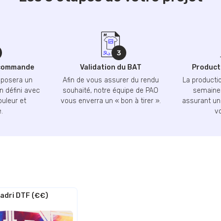
 commande
Validation du BAT
Producti
oposera un
Afin de vous assurer du rendu
La productio
n défini avec
souhaité, notre équipe de PAO
semaines
ouleur et
vous enverra un « bon à tirer ».
assurant une
.
v
adri DTF (€€)