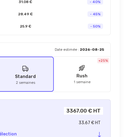
31.08 €
- 40%
28.49 €
- 45%
25.9 €
- 50%
Date estimée :
2026-08-25
+25%
Rush
Standard
1 semaine
2 semaines
3367.00 € HT
33.67 € HT
élection