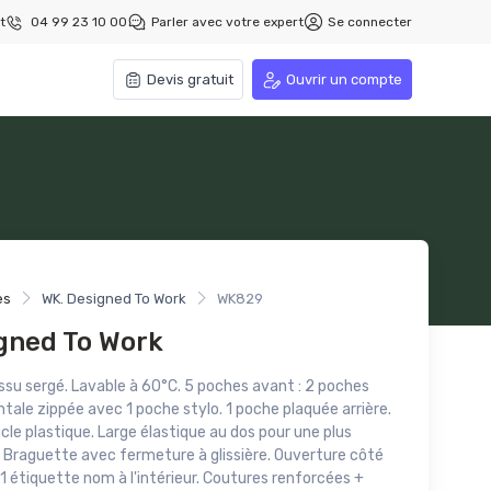
t
04 99 23 10 00
Parler avec votre expert
Se connecter
Devis gratuit
Ouvrir un compte
es
WK. Designed To Work
WK829
gned To Work
ssu sergé. Lavable à 60°C. 5 poches avant : 2 poches
tale zippée avec 1 poche stylo. 1 poche plaquée arrière.
cle plastique. Large élastique au dos pour une plus
Braguette avec fermeture à glissière. Ouverture côté
 étiquette nom à l'intérieur. Coutures renforcées +