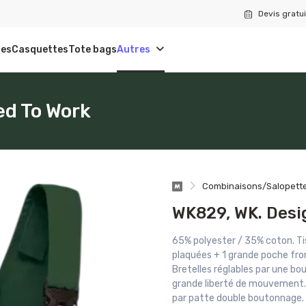
Devis gratui
tes
Casquettes
Tote bags
Autres
ed To Work
Combinaisons/Salopett
WK829, WK. Desi
65% polyester / 35% coton. Ti
plaquées + 1 grande poche fron
Bretelles réglables par une bou
grande liberté de mouvement. 
par patte double boutonnage. 1