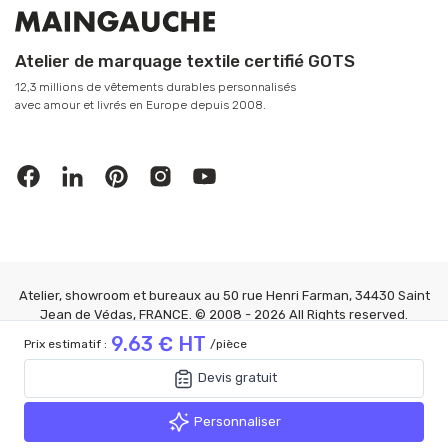
Atelier de marquage textile certifié GOTS
12,3 millions de vêtements durables personnalisés
avec amour et livrés en Europe depuis 2008.
Atelier, showroom et bureaux au 50 rue Henri Farman, 34430 Saint
Jean de Védas, FRANCE. © 2008 - 2026 All Rights reserved.
MAINGAUCHE®
9.63 € HT
Prix estimatif :
/pièce
Mention Légales
|
CGV
|
Confidentialité
|
FAQ
|
Gérer les cookies
9.63 € HT
Devis gratuit
Prix estimatif :
/pièce
Devis gratuit
Personnaliser
Personnaliser