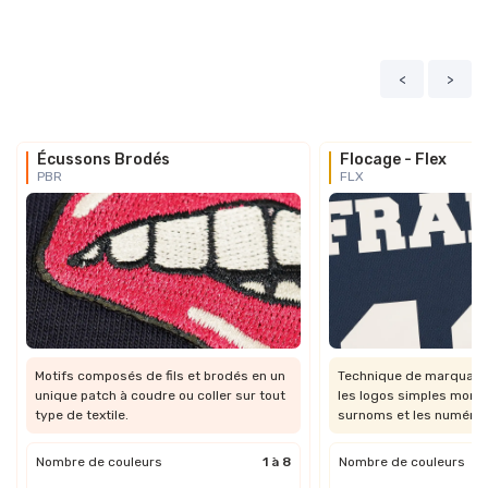
<
>
Écussons Brodés
Flocage - Flex
PBR
FLX
Motifs composés de fils et brodés en un
Technique de marquage 
unique patch à coudre ou coller sur tout
les logos simples mono
type de textile.
surnoms et les numéros
Nombre de couleurs
1 à 8
Nombre de couleurs