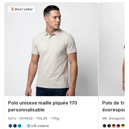
Best seller
Polo unisexe maille piquée 170
Polo de trav
personnalisable
écorespons
Sol's • S04502 • PULSE • 170g
WK. Designed To
+15 coloris
+3