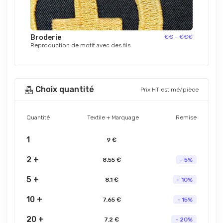
Broderie
€€ - €€€
Reproduction de motif avec des fils.
Choix quantité
Prix HT estimé/pièce
Quantité
Textile + Marquage
Remise
1
9 €
2 +
8.55 €
- 5%
5 +
8.1 €
- 10%
10 +
7.65 €
- 15%
20 +
7.2 €
- 20%