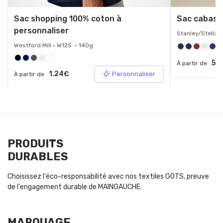
Sac shopping 100% coton à
Sac cabas t
personnaliser
Stanley/Stella 
Westford Mill • W125 • 140g
+5
5.5
À partir de
1.24€
Personnaliser
À partir de
PRODUITS
DURABLES
Choisissez l'éco-responsabilité avec nos textiles GOTS, preuve
de l'engagement durable de MAINGAUCHE.
MARQUAGE