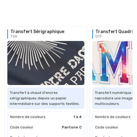
Transfert Sérigraphique
Transfert Quadri 
TSR
DTF
Transfert à chaud d'encres
Transfert numérique pe
sérigraphiques depuis un papier
reproduire une image o
intermédiaire sur des supports textiles.
multicouleurs.
Nombre de couleurs
1 à 4
Nombre de couleurs
Code couleur
Pantone C
Code couleur