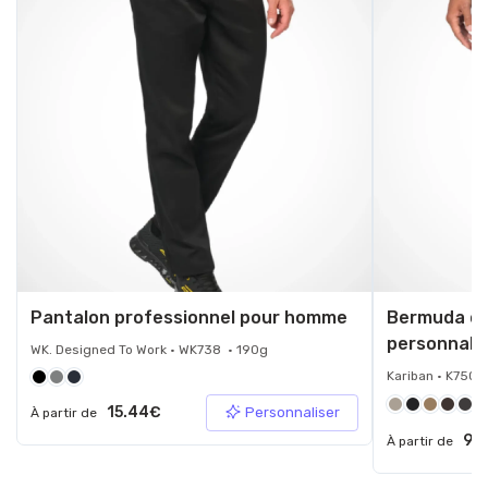
Pantalon professionnel pour homme
Bermuda ch
personnali
WK. Designed To Work • WK738 • 190g
Kariban • K750 
+7
15.44€
Personnaliser
À partir de
9.
À partir de