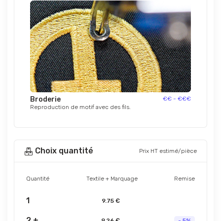
Broderie
€€ - €€€
Reproduction de motif avec des fils.
Choix quantité
Prix HT estimé/pièce
Quantité
Textile + Marquage
Remise
1
9.75 €
2 +
9.26 €
- 5%