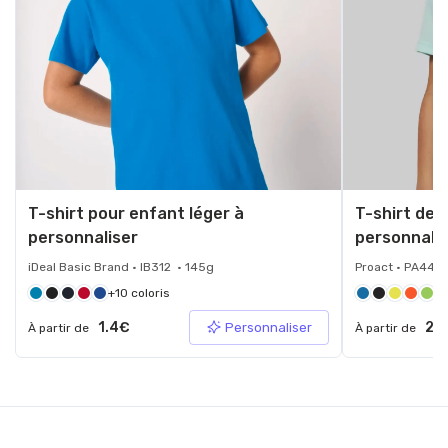
T-shirt pour enfant léger à
T-shirt de 
personnaliser
personnali
iDeal Basic Brand • IB312 • 145g
Proact • PA445
+10 coloris
+1
1.4€
2.
Personnaliser
À partir de
À partir de