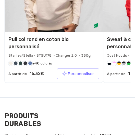
Pull col rond en coton bio
Sweat à ca
personnalisé
personnali
Stanley/Stella • STSU178 • Changer 2.0 • 350g
Just Hoods • J
+40 coloris
+3
15.32€
12.
Personnaliser
À partir de
À partir de
PRODUITS
DURABLES