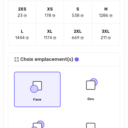
2XS
XS
S
M
23
178
538
1286
L
XL
2XL
3XL
1444
1174
669
211
Choix emplacement(s)
Dos
Face