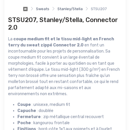
Sweats
Stanley/Stella
STSU207
STSU207, Stanley/Stella, Connector
2.0
La
coupe medium fit et le tissu mid-light en French
terry du sweat zippé Connector 2.0
en font un
incontournable pour les projets de personnalisation. Sa
coupe medium fit convient à un large éventail de
morphologies, facile à porter au quotidien ou en tant que
vêtement d’équipe. Le tissu mid-light (300 g/m²) en French
terry non brossé offre une sensation plus fraîche qu’un
molleton brossé tout en restant confortable, ce qui le rend
parfaitement adapté aux mi-saisons et aux
environnements non extrêmes.
Coupe
: unisexe, medium fit
Capuche
: doublée
Fermeture
: zip métallique central recouvert
Poche
: kangourou frontale
Finitions
: bord-côte 1×1 aux poignets et à l’ourlet