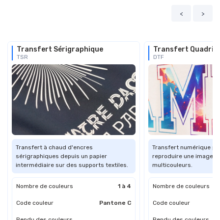
<
>
Transfert Sérigraphique
Transfert Quadri 
TSR
DTF
Transfert à chaud d'encres
Transfert numérique pe
sérigraphiques depuis un papier
reproduire une image o
intermédiaire sur des supports textiles.
multicouleurs.
Nombre de couleurs
1 à 4
Nombre de couleurs
Code couleur
Pantone C
Code couleur
Rendu des couleurs
Rendu des couleurs