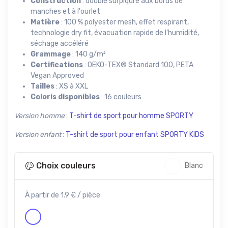
Construction
: double surpiqûre aux bords de
manches et à l'ourlet
Matière
: 100 % polyester mesh, effet respirant,
technologie dry fit, évacuation rapide de l'humidité,
séchage accéléré
Grammage
: 140 g/m²
Certifications
: OEKO-TEX® Standard 100, PETA
Vegan Approved
Tailles
: XS à XXL
Coloris disponibles
: 16 couleurs
Version homme
:
T-shirt de sport pour homme SPORTY
Version enfant
:
T-shirt de sport pour enfant SPORTY KIDS
Choix couleurs
Blanc
À partir de 1.9 € / pièce