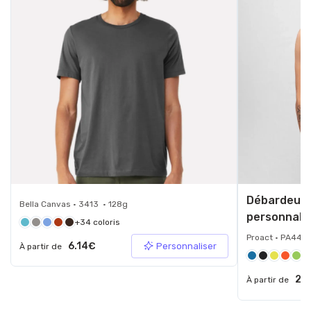
Débardeur d
Bella Canvas • 3413 • 128g
personnali
+34 coloris
Proact • PA441 
6.14€
Personnaliser
À partir de
+7
2.
À partir de