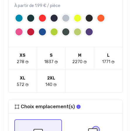
À partir de 1.99 € / pièce
XS
S
M
L
278
1837
2270
1771
XL
2XL
572
140
Choix emplacement(s)