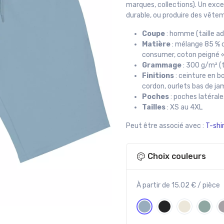
marques, collections). Un excel
durable, ou produire des vête
Coupe
: homme (taille a
Matière
: mélange 85 % c
consumer, coton peigné «
Grammage
: 300 g/m² (t
Finitions
: ceinture en b
cordon, ourlets bas de ja
Poches
: poches latérale
Tailles
: XS au 4XL
Peut être associé avec :
T-shi
Choix couleurs
À partir de 15.02 € / pièce