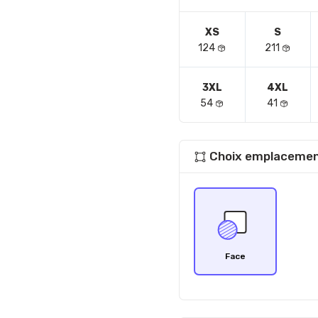
XS
S
124
211
3XL
4XL
54
41
Choix emplacemen
Face