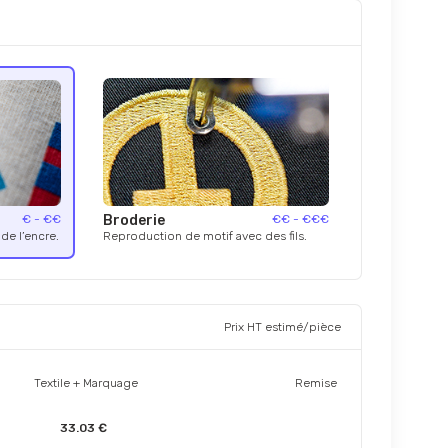
€ - €€
Broderie
€€ - €€€
de l’encre.
Reproduction de motif avec des fils.
Prix HT estimé/pièce
Textile + Marquage
Remise
33.03 €