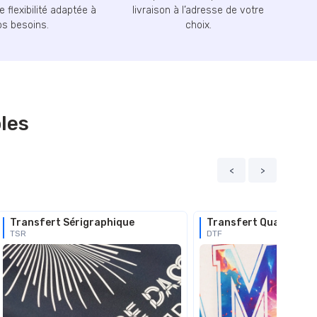
 flexibilité adaptée à
livraison à l’adresse de votre
os besoins.
choix.
les
<
>
Transfert Sérigraphique
Transfert Quadri DTF
TSR
DTF