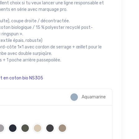
lent choix si tu veux lancer une ligne responsable et
ments en série avec marquage pro.
dulte), coupe droite / décontractée.
oton biologique / 15 % polyester recyclé post-
 ringspun ».
extile épais, robuste)
ord-côte 1×1 avec cordon de serrage + œillet pour le
mbe avec double surpiqûre.
s + 1 poche arrière passepoilée.
rt en coton bio NS305
Aquamarine