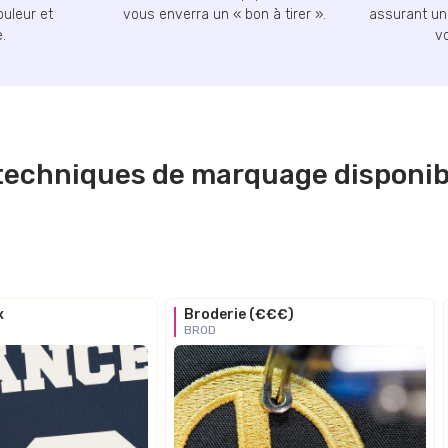
ouleur et
vous enverra un « bon à tirer ».
assurant une
.
v
s techniques de marquage disponib
x
Broderie (€€€)
BROD