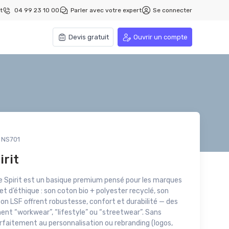
t
04 99 23 10 00
Parler avec votre expert
Se connecter
Devis gratuit
Ouvrir un compte
NS701
irit
ve Spirit est un basique premium pensé pour les marques
et d’éthique : son coton bio + polyester recyclé, son
n LSF offrent robustesse, confort et durabilité — des
ent “workwear”, “lifestyle” ou “streetwear”. Sans
parfaitement au personnalisation ou rebranding (logos,