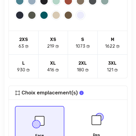
2XS
XS
S
M
63
219
1073
1622
L
XL
2XL
3XL
930
416
180
121
Choix emplacement(s)
Dos
Face