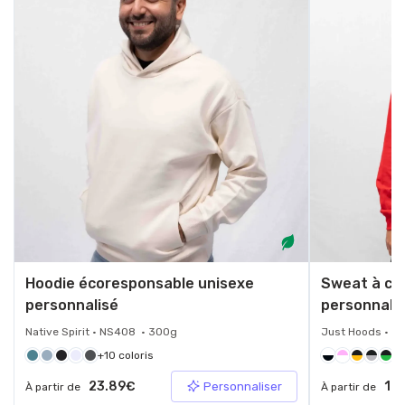
Hoodie écoresponsable unisexe
Sweat à ca
personnalisé
personnali
Native Spirit • NS408 • 300g
Just Hoods • J
+10 coloris
+3
23.89€
12.
Personnaliser
À partir de
À partir de