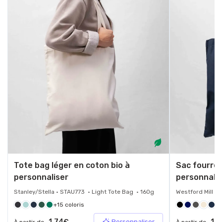
Tote bag léger en coton bio à
Sac fourre
personnaliser
personnali
Stanley/Stella • STAU773 • Light Tote Bag • 160g
Westford Mill •
+15 coloris
+1
1.74€
1.
Personnaliser
À partir de
À partir de