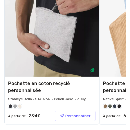
Pochette en coton recyclé
Pochette en
personnalisée
personnali
Stanley/Stella • STAU764 • Pencil Case • 300g
Native Spirit •
2.94€
6.
Personnaliser
À partir de
À partir de