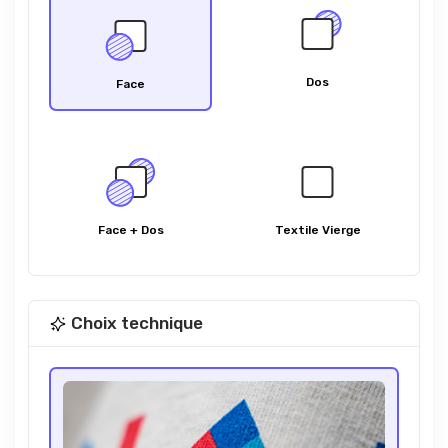
Dos
Face
Face + Dos
Textile Vierge
Choix technique