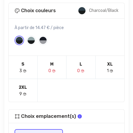
Choix couleurs
Charcoal/Black
À partir de 14.47 € / pièce
S
M
L
XL
3
0
0
1
2XL
9
Choix emplacement(s)