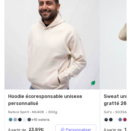
Hoodie écoresponsable unisexe
Sweat unis
personnalisé
gratté 280
Native Spirit • NS408 • 300g
Sol's • S03568
+10 coloris
+1
23.89€
13.
Personnaliser
À partir de
À partir de