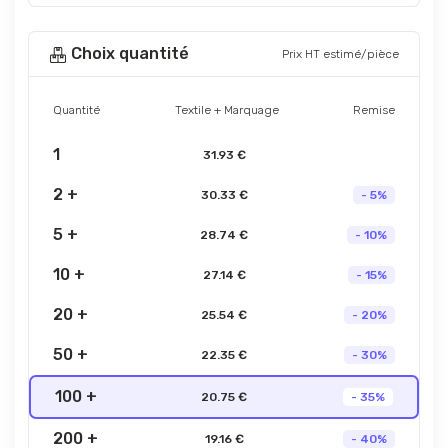
Choix quantité
Prix HT estimé/pièce
Quantité
Textile + Marquage
Remise
1
31.93 €
2 +
30.33 €
- 5%
5 +
28.74 €
- 10%
10 +
27.14 €
- 15%
20 +
25.54 €
- 20%
50 +
22.35 €
- 30%
100 +
20.75 €
- 35%
200 +
19.16 €
- 40%