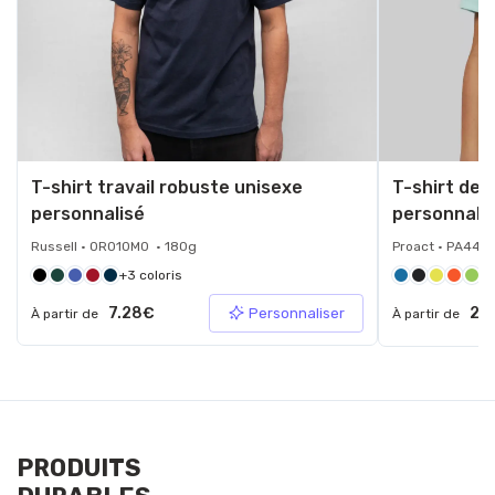
T-shirt travail robuste unisexe
T-shirt de 
personnalisé
personnali
Russell • 0R010M0 • 180g
Proact • PA445
+3 coloris
+1
7.28€
2.
Personnaliser
À partir de
À partir de
PRODUITS