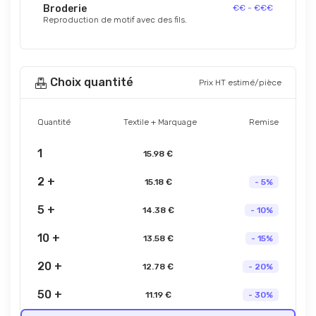
Broderie
€€ - €€€
Reproduction de motif avec des fils.
Choix quantité
Prix HT estimé/pièce
Quantité
Textile + Marquage
Remise
1
15.98 €
2 +
15.18 €
- 5%
5 +
14.38 €
- 10%
10 +
13.58 €
- 15%
20 +
12.78 €
- 20%
50 +
11.19 €
- 30%