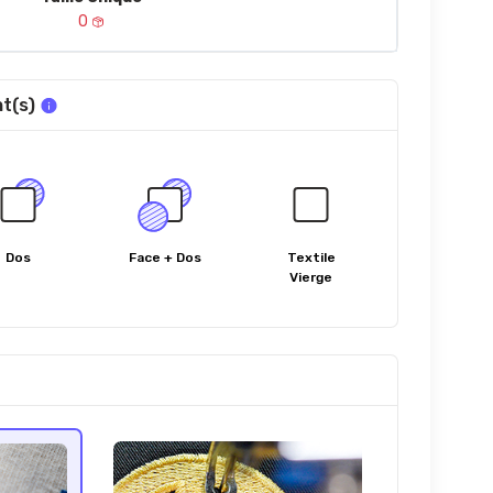
0
t(s)
Dos
Face + Dos
Textile
Vierge