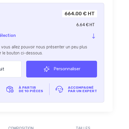
664.00 € HT
6.64 € HT
élection
, vous allez pouvoir nous présenter un peu plus
ur le bouton ci-dessous.
Personnaliser
uit
À PARTIR
ACCOMPAGNÉ
DE 10 PIÈCES
PAR UN EXPERT
COMPOSITION
TAILLES