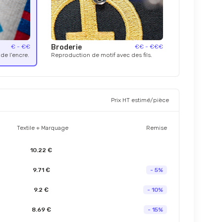
€ - €€
Broderie
€€ - €€€
de l’encre.
Reproduction de motif avec des fils.
Prix HT estimé/pièce
Textile + Marquage
Remise
10.22 €
9.71 €
- 5%
9.2 €
- 10%
8.69 €
- 15%