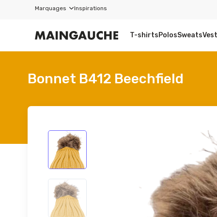
Marquages
Inspirations
T-shirts
Polos
Sweats
Ves
Bonnet B412 Beechfield