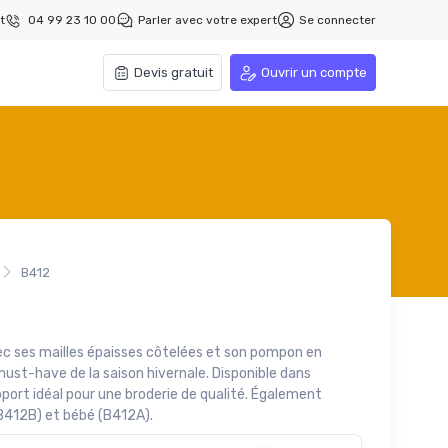
t
04 99 23 10 00
Parler avec votre expert
Se connecter
Devis gratuit
Ouvrir un compte
B412
c ses mailles épaisses côtelées et son pompon en
ust-have de la saison hivernale. Disponible dans
support idéal pour une broderie de qualité. Également
B412B) et bébé (B412A).