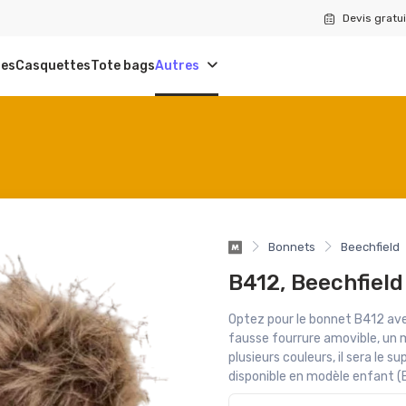
Devis gratui
tes
Casquettes
Tote bags
Autres
Bonnets
Beechfield
B412, Beechfield
Optez pour le bonnet B412 ave
fausse fourrure amovible, un m
plusieurs couleurs, il sera le 
disponible en modèle enfant (