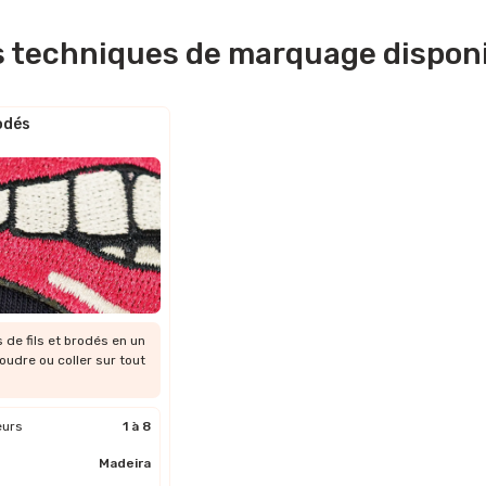
es techniques de marquage dispon
odés
de fils et brodés en un
oudre ou coller sur tout
eurs
1 à 8
Madeira