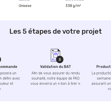
Unisexe
338 g/m²
Les 5 étapes de votre projet
 commande
Validation du BAT
Producti
oposera un
Afin de vous assurer du rendu
La productio
n défini avec
souhaité, notre équipe de PAO
semaines
ouleur et
vous enverra un « bon à tirer ».
assurant une
.
v