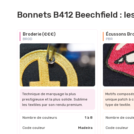
Bonnets B412 Beechfield : l
Broderie (€€€)
Écussons Br
BROD
PBR
Technique de marquage la plus
Motifs composés 
prestigieuse et la plus solide. Sublime
unique patch à c
les textiles par son rendu premium.
type de textile.
Nombre de couleurs
1 à 8
Nombre de coul
Code couleur
Madeira
Code couleur