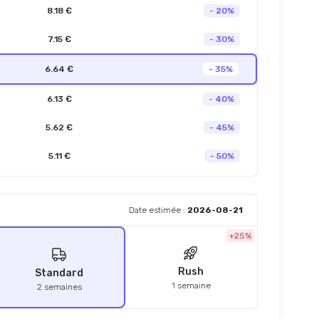
8.18 €
- 20%
7.15 €
- 30%
6.64 €
- 35%
6.13 €
- 40%
5.62 €
- 45%
5.11 €
- 50%
Date estimée :
2026-08-21
+25%
Rush
Standard
1 semaine
2 semaines