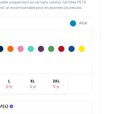
onible uniquement en certains coloris). Certifiée PETA
st un incontournable pour les journées pluvieuses.
Atoll
L
XL
2XL
0
0
0
t(s)