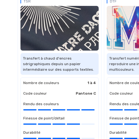
TSR
DTF
Transfert à chaud d'encres
Transfert numér
sérigraphiques depuis un papier
reproduire une 
intermédiaire sur des supports textiles.
multicouleurs.
Nombre de couleurs
1 à 4
Nombre de coul
Code couleur
Pantone C
Code couleur
Rendu des couleurs
Rendu des coul
Finesse de point/détail
Finesse de point
Durabilité
Durabilité