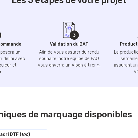
Les 5 étapes de votre projet
 commande
Validation du BAT
Producti
oposera un
Afin de vous assurer du rendu
La productio
n défini avec
souhaité, notre équipe de PAO
semaines
ouleur et
vous enverra un « bon à tirer ».
assurant une
.
v
niques de marquage disponibles
adri DTF (€€)