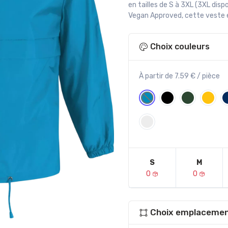
en tailles de S à 3XL (3XL disp
Vegan Approved, cette veste e
Choix couleurs
À partir de 7.59 € / pièce
S
M
0
0
Choix emplacemen