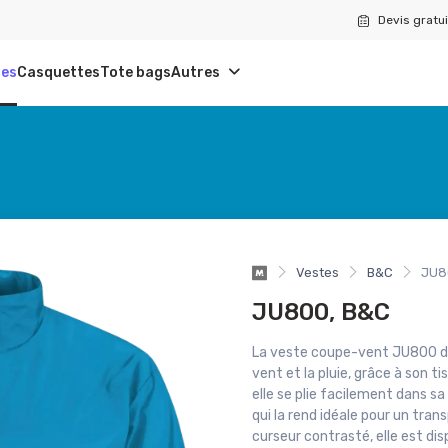
Devis gratui
tes
Casquettes
Tote bags
Autres
Vestes
B&C
JU8
JU800, B&C
La veste coupe-vent JU800 
vent et la pluie, grâce à son 
elle se plie facilement dans 
qui la rend idéale pour un tr
curseur contrasté, elle est di