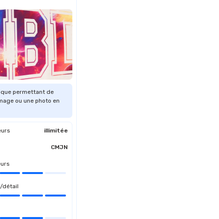
ique permettant de
image ou une photo en
eurs
illimitée
CMJN
eurs
/détail