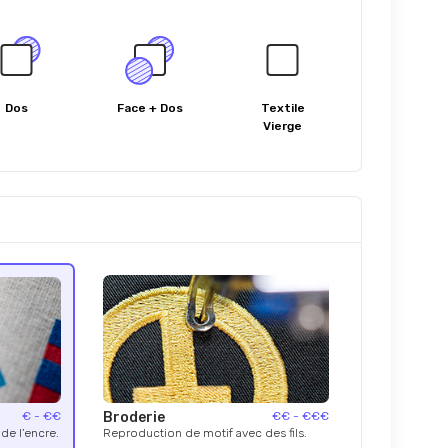
Dos
Face + Dos
Textile
Vierge
€ - €€
Broderie
€€ - €€€
de l’encre.
Reproduction de motif avec des fils.