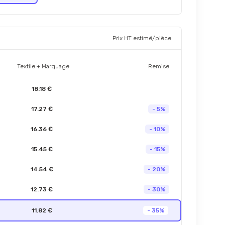
Prix HT estimé/pièce
Textile + Marquage
Remise
18.18 €
17.27 €
- 5%
16.36 €
- 10%
15.45 €
- 15%
14.54 €
- 20%
12.73 €
- 30%
11.82 €
- 35%