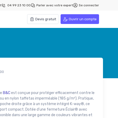
t
04 99 23 10 00
Parler avec votre expert
Se connecter
Devis gratuit
Ouvrir un compte
00
de
B&C
est conçue pour protéger efficacement contre le
tissu en nylon taffetas imperméable (185 g/m²). Pratique,
sa poche droite grâce à un système intégré K-way®, ce
ansport compact. Dotée d’une fermeture Éclair® avec
sponible dans une large gamme de couleurs vibrantes et