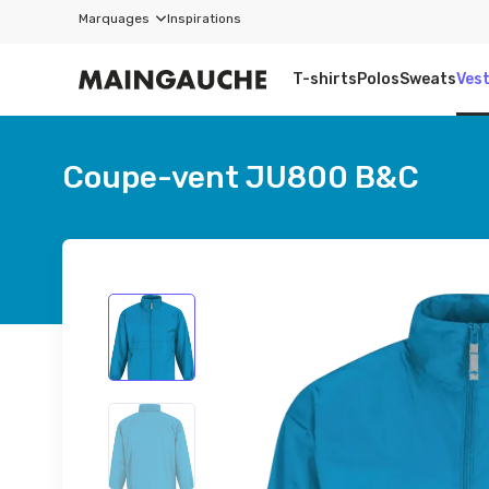
Marquages
Inspirations
T-shirts
Polos
Sweats
Ves
Coupe-vent JU800 B&C