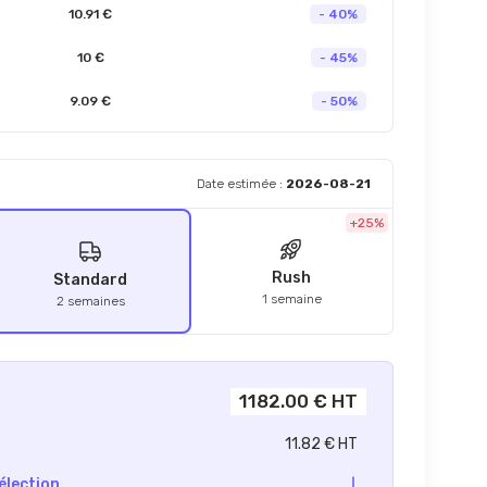
10.91 €
- 40%
10 €
- 45%
9.09 €
- 50%
Date estimée :
2026-08-21
+25%
Rush
Standard
1 semaine
2 semaines
1182.00 € HT
11.82 € HT
élection