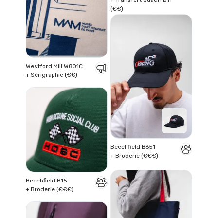
+ Transfert Quadri DTF
(€€)
Westford Mill W801C
+ Sérigraphie (€€)
Beechfield B651
+ Broderie (€€€)
Beechfield B15
+ Broderie (€€€)