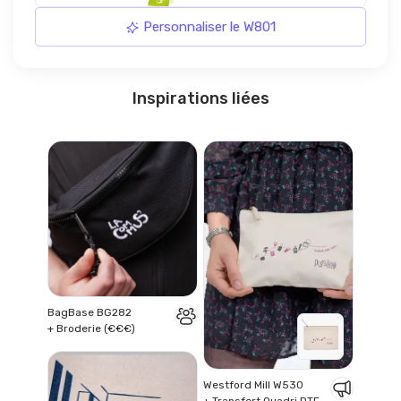
Personnaliser le W801
Inspirations liées
BagBase BG282
+ Broderie (€€€)
Westford Mill W530