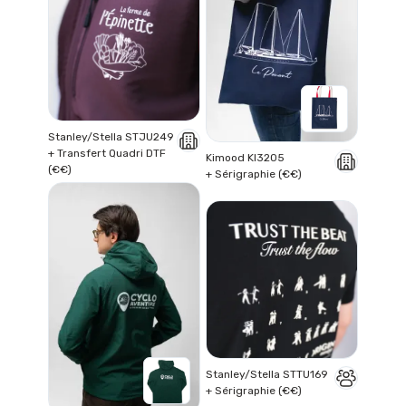
Stanley/Stella STJU249
+ Transfert Quadri DTF
Kimood KI3205
(€€)
+ Sérigraphie (€€)
Stanley/Stella STTU169
+ Sérigraphie (€€)