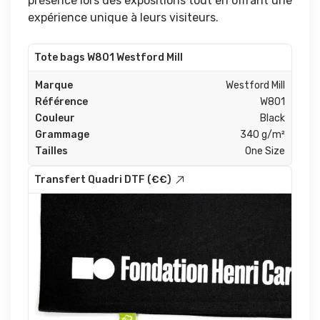
présence lors des expositions tout en offrant une
expérience unique à leurs visiteurs.
Tote bags W801 Westford Mill
Marque
Westford Mill
Référence
W801
Couleur
Black
Grammage
340 g/m²
Tailles
One Size
Transfert Quadri DTF (€€)