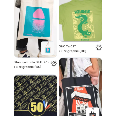
B&C TW02T
+ Sérigraphie (€€)
Stanley/Stella STAU773
+ Sérigraphie (€€)