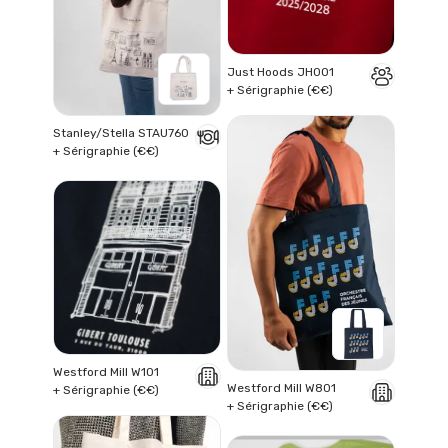
Just Hoods JH001
+ Sérigraphie (€€)
Stanley/Stella STAU760
+ Sérigraphie (€€)
Westford Mill W101
Westford Mill W801
+ Sérigraphie (€€)
+ Sérigraphie (€€)