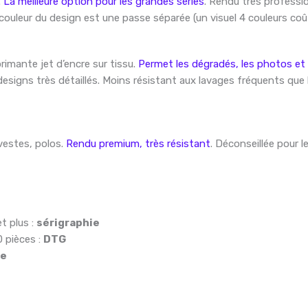
.
La meilleure option pour les grandes séries
. Rendu très professio
couleur du design est une passe séparée (un visuel 4 couleurs coûte
imante jet d’encre sur tissu.
Permet les dégradés, les photos et
s designs très détaillés. Moins résistant aux lavages fréquents que
vestes, polos.
Rendu premium, très résistant
. Déconseillée pour 
t plus :
sérigraphie
 pièces :
DTG
ie