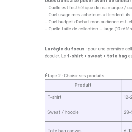
Questions à se poser avant de choisir
– Quelle est l’esthétique de ma marque /
– Quel usage mes acheteurs attendent-ils 
– Quel budget d’achat mon audience est-el
– Quelle taille de collection — large (10 réf
La règle du focus
: pour une première col
écouler. Le
t-shirt + sweat + tote bag
es
Étape 2 : Choisir ses produits
Produit
T-shirt
12-
Sweat / hoodie
28-
Tote bag canvas
6-1