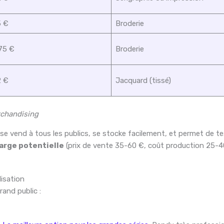
5 €
Broderie
75 €
Broderie
2 €
Jacquard (tissé)
rchandising
l se vend à tous les publics, se stocke facilement, et permet de te
arge potentielle
(prix de vente 35-60 €, coût production 25-4
lisation
and public :