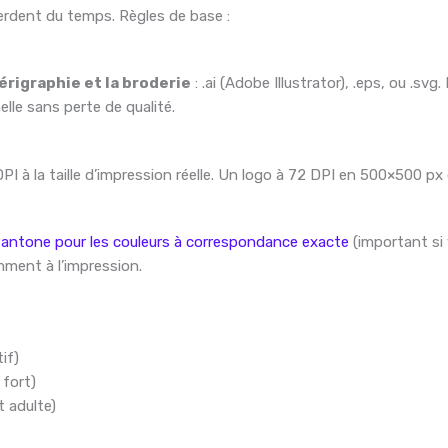
perdent du temps. Règles de base :
érigraphie et la broderie
: .ai (Adobe Illustrator), .eps, ou .s
elle sans perte de qualité.
I à la taille d’impression réelle. Un logo à 72 DPI en 500×500 px
antone pour les couleurs à correspondance exacte
(important si 
emment à l’impression.
if)
 fort)
 adulte)