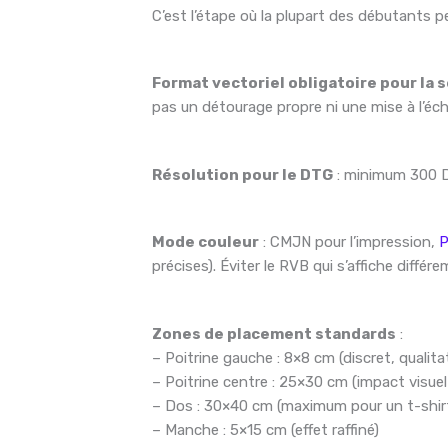
C’est l’étape où la plupart des débutants 
Format vectoriel obligatoire pour la s
pas un détourage propre ni une mise à l’éch
Résolution pour le DTG
: minimum 300 DP
Mode couleur
: CMJN pour l’impression,
P
précises). Éviter le RVB qui s’affiche différ
Zones de placement standards
:
– Poitrine gauche : 8×8 cm (discret, qualitat
– Poitrine centre : 25×30 cm (impact visuel
– Dos : 30×40 cm (maximum pour un t-shirt
– Manche : 5×15 cm (effet raffiné)