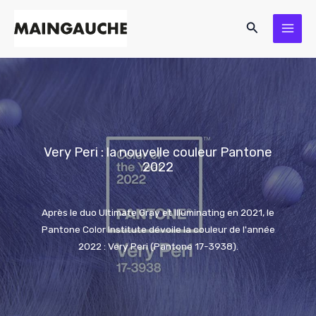
Aller
Rechercher
au
contenu
Very Peri : la nouvelle couleur Pantone
2022
Après le duo Ultimate Gray et Illuminating en 2021, le
Pantone Color Institute dévoile la couleur de l'année
2022 : Very Peri (Pantone 17-3938).