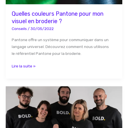
Quelles couleurs Pantone pour mon
visuel en broderie ?
Conseils
/
30/05/2022
Pantone offre un système pour communiquer dans un
langage universel. Découvrez comment nous utilisons
le référentiel Pantone pour la broderie.
Lire la suite »
Les
textiles
personnalisés
pour
votre
marque