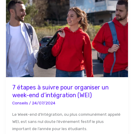
étapes
à
suivre
pour
organiser
un
week-
end
d’intégration
(WEI)
7 étapes à suivre pour organiser un
week-end d’intégration (WEI)
Conseils
/
24/07/2024
Le Week-end d’Intégration, ou plus communément appelé
WEI, est sans nul doute l’événement festif le plus
important de l’année pour les étudiants.