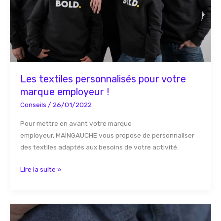
employeur
!
Les textiles personnalisés pour votre
marque employeur !
Conseils
/
26/01/2022
Pour mettre en avant votre marque
employeur, MAINGAUCHE vous propose de personnaliser
des textiles adaptés aux besoins de votre activité.
Lire la suite »
Quelle