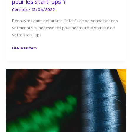
pour les start-ups ?
Conseils
/
13/06/2022
Découvrez dans cet article l’intérêt de personnaliser des
vêtements et accessoires pour accroître la visibilité de
votre start-up !
Lire la suite »
Quelles
couleurs
Pantone
pour
mon
visuel
en
broderie
?