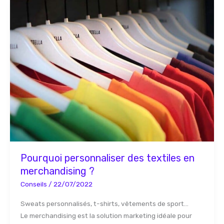
Pourquoi
personnaliser
des
textiles
en
merchandising
?
Pourquoi personnaliser des textiles en
merchandising ?
Conseils
/
22/07/2022
Sweats personnalisés, t-shirts, vêtements de sport…
Le merchandising est la solution marketing idéale pour