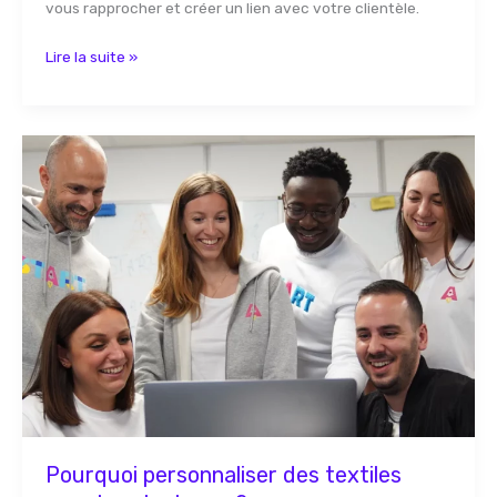
vous rapprocher et créer un lien avec votre clientèle.
Lire la suite »
Pourquoi
personnaliser
des
textiles
pour
les
start-
ups
?
Pourquoi personnaliser des textiles