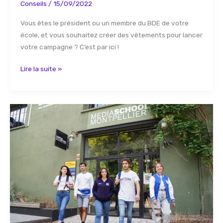
Conseils
/
15/09/2022
Vous êtes le président ou un membre du BDE de votre
école, et vous souhaitez créer des vêtements pour lancer
votre campagne ? C’est par ici !
Lire la suite »
Pourquoi
personnaliser
des
textiles
pour
son
BDE
?