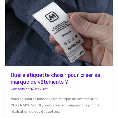
étiquette
choisir
pour
créer
sa
marque
de
vêtements
?
Quelle étiquette choisir pour créer sa
marque de vêtements ?
Conseils
/
21/01/2022
Vous souhaitez lancer votre marque de vêtements ?
Chez MAINGAUCHE, nous vous accompagnons pour la
réalisation de vos étiquettes.