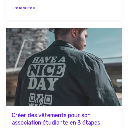
Lire la suite »
Créer
des
vêtements
pour
son
association
étudiante
en
3
étapes
Créer des vêtements pour son
association étudiante en 3 étapes